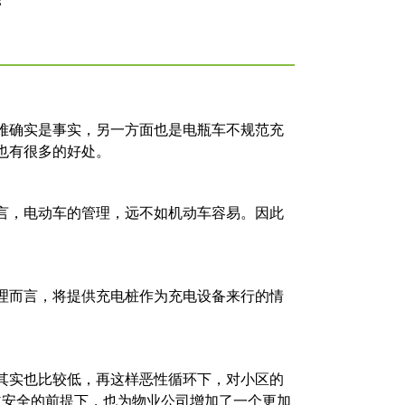
难确实是事实，另一方面也是电瓶车不规范充
也有很多的好处。
言，电动车的管理，远不如机动车容易。因此
理而言，将提供充电桩作为充电设备来行的情
其实也比较低，再这样恶性循环下，对小区的
主安全的前提下，也为物业公司增加了一个更加