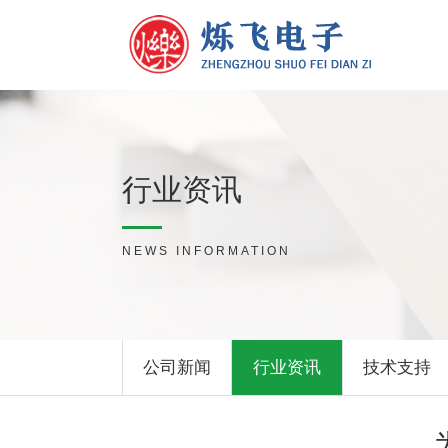
行业资讯
NEWS INFORMATION
公司新闻
行业资讯
技术支持