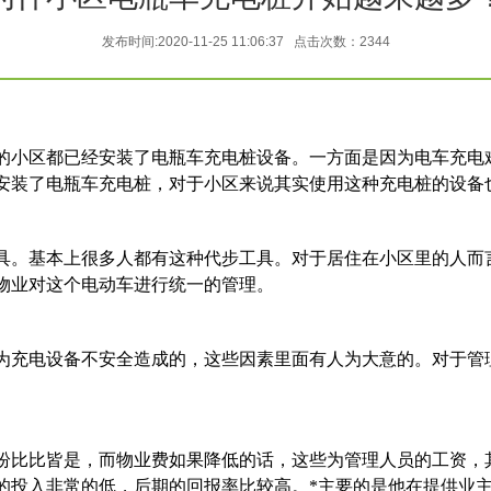
发布时间:2020-11-25 11:06:37 点击次数：2344
的小区都已经安装了电瓶车充电桩设备。一方面是因为电车充电
安装了电瓶车充电桩，对于小区来说其实使用这种充电桩的设备
具。基本上很多人都有这种代步工具。对于居住在小区里的人而
物业对这个电动车进行统一的管理。
为充电设备不安全造成的，这些因素里面有人为大意的。对于管
纷比比皆是，而物业费如果降低的话，这些为管理人员的工资，
的投入非常的低，后期的回报率比较高。*主要的是他在提供业